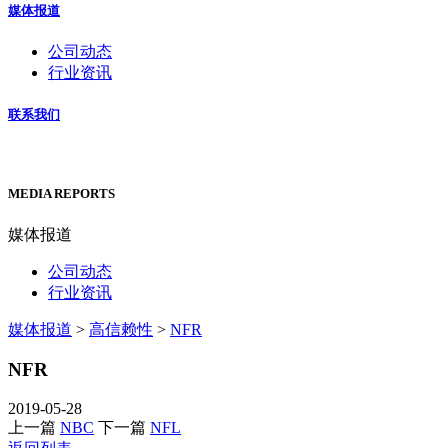
媒体报道
公司动态
行业资讯
联系我们
MEDIA REPORTS
媒体报道
公司动态
行业资讯
媒体报道
>
高信赖性
>
NFR
NFR
2019-05-28
上一篇
NBC
下一篇
NFL